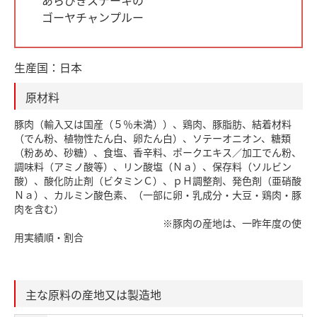
あらびきステーキの
ゴーヤチャンプルー
生産国：
日本
原材料
豚肉（輸入又は国産（５％未満））、鶏肉、豚脂肪、結着材料
（でん粉、植物性たん白、卵たん白）、ソテーオニオン、糖類
（粉あめ、砂糖）、食塩、香辛料、ポークエキス／加工でん粉、
調味料（アミノ酸等）、リン酸塩（Ｎａ）、保存料（ソルビン
酸）、酸化防止剤（ビタミンＣ）、ｐＨ調整剤、発色剤（亜硝酸
Ｎａ）、カルミン酸色素、（一部に卵・乳成分・大豆・鶏肉・豚
肉を含む）
※豚肉の産地は、一昨年度の使
用実績順・割合
主な原料の産地又は製造地