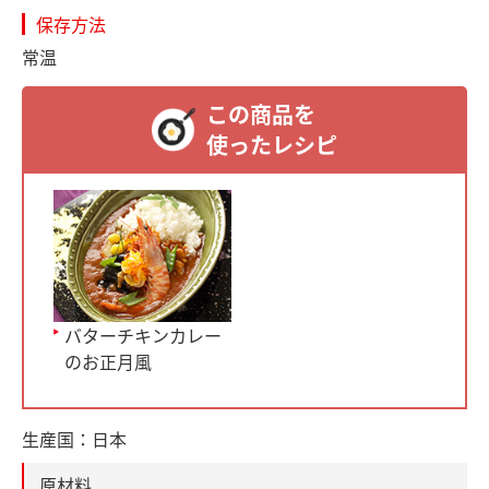
保存方法
常温
この商品を
使ったレシピ
バターチキンカレー
のお正月風
生産国：
日本
原材料