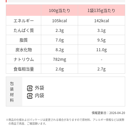
100g当たり
1袋135g当たり
エネルギー
105kcal
142kcal
たんぱく質
2.3g
3.1g
脂質
7.0g
9.5g
炭水化物
8.2g
11.0g
ナトリウム
782mg
-
食塩相当量
2.0g
2.7g
包
外袋
装
材
内袋
料
情報更新日：2026-04-20
※商品の仕様およびパッケージは変更される場合がありますので原材料、アレルギー情報などは実際
の商品で再度、ご確認願います。