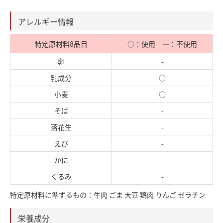
アレルギー情報
特定原材料8品目
○：使用 ―：不使用
卵
-
乳成分
○
小麦
○
そば
-
落花生
-
えび
-
かに
-
くるみ
-
特定原材料に準ずるもの：牛肉 ごま 大豆 鶏肉 りんご ゼラチン
栄養成分