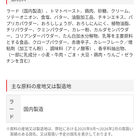
ラード（国内製造）、トマトペースト、鶏肉、砂糖、クリーム、
ソテーオニオン、食塩、バター、油脂加工品、チキンエキス、パ
プリカパウダー、おろししょうが、おろしにんにく、植物油脂、
チリパウダー、クミンパウダー、カレー粉、カルダモンパウダ
ー、コリアンダーパウダー、たん白加水分解物、乳等を主要原料
とする食品、クローブパウダー、赤唐辛子、カレーフレーク／増
粘剤（加工でん粉）、調味料（アミノ酸等）、香辛料抽出物、
（一部に乳成分・小麦・牛肉・ごま・大豆・鶏肉・りんご・ゼラ
チンを含む）
主な原料の産地又は製造地
ラ
ー
国内製造
ド
※原料の産地又は製造地は、弊社における2025年9月～2026年2月の取扱い
実績のある国名、又は取扱い予定の国名を表示しております。