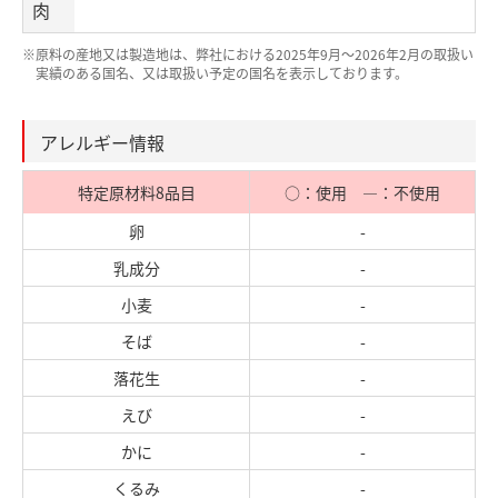
肉
※原料の産地又は製造地は、弊社における2025年9月～2026年2月の取扱い
実績のある国名、又は取扱い予定の国名を表示しております。
アレルギー情報
特定原材料8品目
○：使用 ―：不使用
卵
-
乳成分
-
小麦
-
そば
-
落花生
-
えび
-
かに
-
くるみ
-