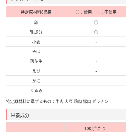
特定原材料8品目
○：使用 ―：不使用
卵
○
乳成分
○
小麦
-
そば
-
落花生
-
えび
-
かに
-
くるみ
-
特定原材料に準ずるもの：牛肉 大豆 鶏肉 豚肉 ゼラチン
栄養成分
100g当たり