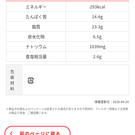
エネルギー
293kcal
たんぱく質
14.4g
脂質
23.3g
炭水化物
6.5g
ナトリウム
1039mg
食塩相当量
2.6g
包
装
材
料
情報更新日：2026-04-20
※商品の仕様およびパッケージは変更される場合がありますので原材料、アレルギー情報などは実際
の商品で再度、ご確認願います。
前のページに戻る