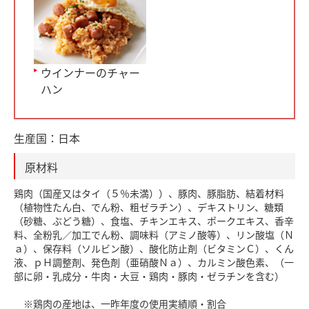
ウインナーのチャー
ハン
生産国：
日本
原材料
鶏肉（国産又はタイ（５％未満））、豚肉、豚脂肪、結着材料
（植物性たん白、でん粉、粗ゼラチン）、デキストリン、糖類
（砂糖、ぶどう糖）、食塩、チキンエキス、ポークエキス、香辛
料、全粉乳／加工でん粉、調味料（アミノ酸等）、リン酸塩（Ｎ
ａ）、保存料（ソルビン酸）、酸化防止剤（ビタミンＣ）、くん
液、ｐＨ調整剤、発色剤（亜硝酸Ｎａ）、カルミン酸色素、（一
部に卵・乳成分・牛肉・大豆・鶏肉・豚肉・ゼラチンを含む）
※鶏肉の産地は、一昨年度の使用実績順・割合