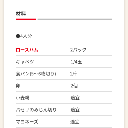
材料
●4人分
ロースハム
2パック
キャベツ 1/4玉
食パン(5～6枚切り) 1斤
卵 2個
小麦粉 適宜
パセリのみじん切り 適宜
マヨネーズ 適宜