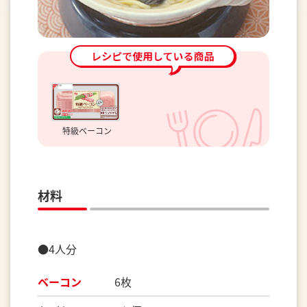
特級ベーコン
材料
●4人分
ベーコン
6枚