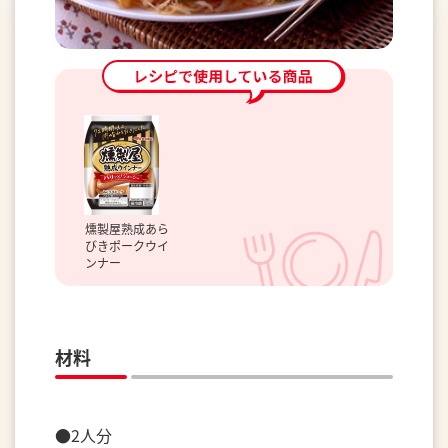
燻製屋熟成あら
びきポークウイ
ンナー
材料
●2人分