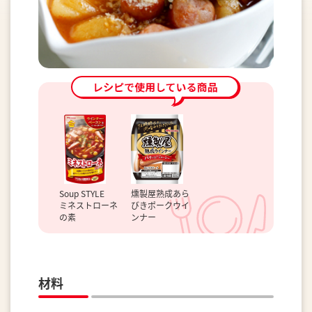
Soup STYLE
燻製屋熟成あら
ミネストローネ
びきポークウイ
の素
ンナー
材料