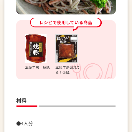
本焼工房 焼豚
本焼工房切れて
る！焼豚
材料
●4人分