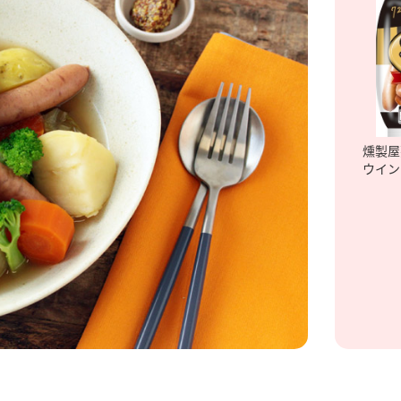
燻製屋
ウイン