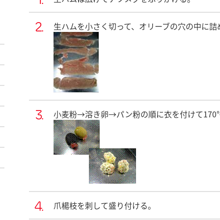
生ハムを小さく切って、オリーブの穴の中に詰
小麦粉→溶き卵→パン粉の順に衣を付けて170
爪楊枝を刺して盛り付ける。