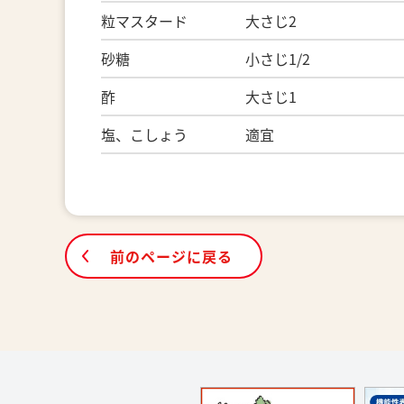
粒マスタード 大さじ2
砂糖 小さじ1/2
酢 大さじ1
塩、こしょう 適宜
前のページに戻る