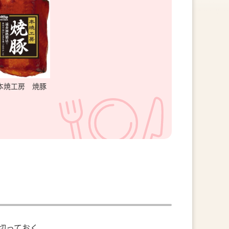
本焼工房 焼豚
切っておく。