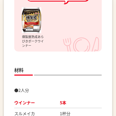
燻製屋熟成あら
びきポークウイ
ンナー
材料
●2人分
ウインナー 5本
スルメイカ 1杯分