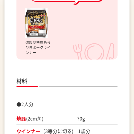
燻製屋熟成あら
びきポークウイ
ンナー
材料
●2人分
焼豚
(2cm角) 70g
ウインナー
（3等分に切る) 1袋分