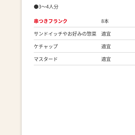
●3～4人分
串つきフランク
8本
サンドイッチやお好みの惣菜 適宜
ケチャップ 適宜
マスタード 適宜