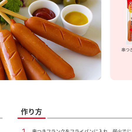
串つ
作り方
串つきフランクをフライパンに入れ、弱火でじ