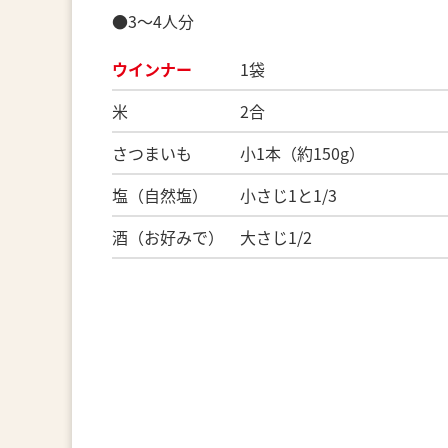
●3～4人分
ウインナー
1袋
米 2合
さつまいも 小1本（約150g）
塩（自然塩） 小さじ1と1/3
酒（お好みで） 大さじ1/2