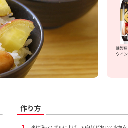
燻製屋
ウイン
作り方
米は洗ってザルに上げ、20分ほどおいて水気を