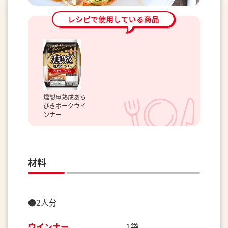
燻製屋熟成あら
びきポークウイ
ンナー
材料
●2人分
ウインナー
1袋