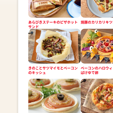
あらびきステーキのピザホット
焼豚のカリカリキツ
サンド
ベーコンのハロウィ
きのことサツマイモとベーコン
ばけゆで卵
のキッシュ