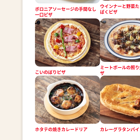
ウインナーと野菜た
ボロニアソーセージの手間なし
ぱくピザ
一口ピザ
ミートボールの照り
こいのぼりピザ
ザ
ホタテの焼きカレードリア
カレーグラタンパイ