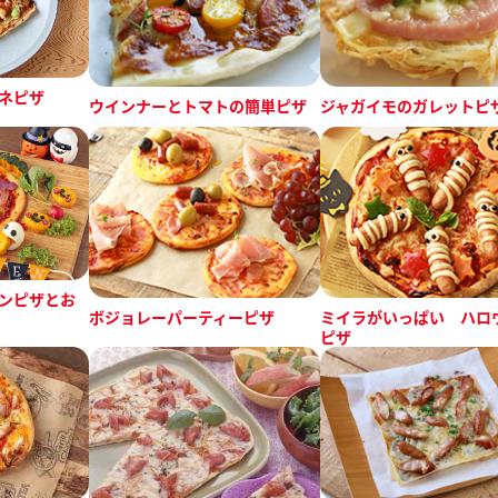
ネピザ
ウインナーとトマトの簡単ピザ
ジャガイモのガレットピ
ンピザとお
ボジョレーパーティーピザ
ミイラがいっぱい ハロ
ピザ