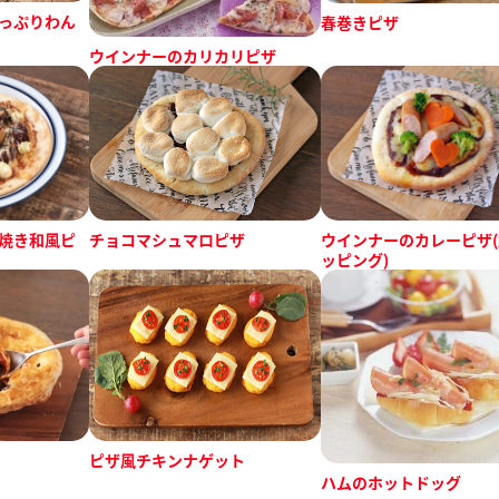
っぷりわん
春巻きピザ
ウインナーのカリカリピザ
チョコマシュマロピザ
ウインナーのカレーピザ
焼き和風ピ
ッピング)
ピザ風チキンナゲット
ハムのホットドッグ