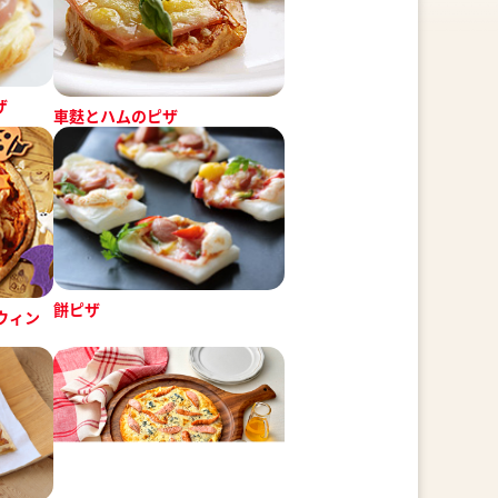
ザ
車麩とハムのピザ
餅ピザ
ウィン