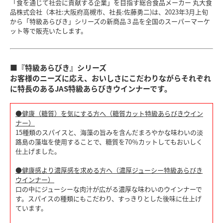
「食を通じて社会に貢献する企業」を目指す総合食品メーカー 丸大食
品株式会社（本社:大阪府高槻市、社長:佐藤勇二)は、2023年3月上旬
から「特級あらびき」シリーズの新商品３品を全国のスーパーマーケ
ット等で販売いたします。
■『特級あらびき』シリーズ
お客様のニーズに応え、おいしさにこだわりながらそれぞれ
に特長のあるJAS特級あらびきウインナーです。
●健康（糖質）を気にする方へ（糖質カット特級あらびきウイン
ナー）
15種類のスパイスと、海藻の旨みを含んだまろやかな味わいの淡
路島の藻塩を使用することで、糖質を70％カットしてもおいしく
仕上げました。
●健康感より濃厚感を求める方へ（濃厚ジューシー特級あらびき
ウインナー）
口の中にジューシーな肉汁が広がる濃厚な味わいのウインナーで
す。スパイスの種類にもこだわり、すっきりとした後味に仕上げ
ています。