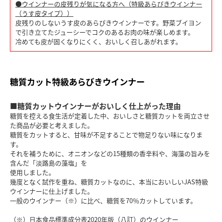
●ウインナーの皮残りが気になる方へ（特級あらびきウインナー
（うす皮タイプ））
皮残りのしないうす皮のあらびきウインナーです。野菜ブイヨン
で引き立てたジューシーでコクのあるお肉の味が楽しめます。
冷めても皮が固くなりにくく、おいしく召しあがれます。
糖質カット特級あらびきウインナー
■糖質カットウインナーがおいしく仕上がった理由
糖質を控える食生活が定着した中、おいしさと糖質カットを両立させ
た商品が必要と考えました。
糖質をカットすると、甘味が不足することで物足りない味になりま
す。
それを補うために、オニオンなどの15種類の香辛料や、海藻の旨みを
含んだ「淡路島の藻塩」を
使用しました。
幾度となく試作を重ね、糖質カットなのに、本当においしいJAS特級
ウインナーに仕上げました。
一般のウインナー（※）に比べ、糖質を70％カットしています。
（※）日本食品標準成分表2020年版（八訂）のウインナー