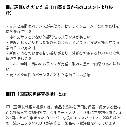
■ご評価いただいた点（ITI審査員からのコメントより抜
粋）
・赤身と脂肪のバランスが完璧で、おいしくジューシーな肉の風味を
持ち優れている
・優れたサシと少ない外部脂肪のバランスが美しい
・鮮度、しっかりとした質感を感じることができ、食欲を掻き立てる
素晴らしい見た目
・新鮮な肉を思わせる甘い香りがあり、感覚を刺激する魅力的な嗅覚
体験を味わえる
・甘み、塩味、旨みのバランスが完璧に取れた豊かで肉感のある味わ
い
・硬さと柔軟性のバランスがとれた素晴らしい食感
■ITI（国際味覚審査機構）とは
ITI（国際味覚審査機構）は、食品や飲料を専門に評価・認定する世界
的な権威を持つ機関です。ベルギー・ブリュッセルに本拠地を置き、2
0か国以上から集まったグローバルな食のエキスパートと、200名以上
の一流シェフやソムリエが連携し、製品の味覚評価を行っています。