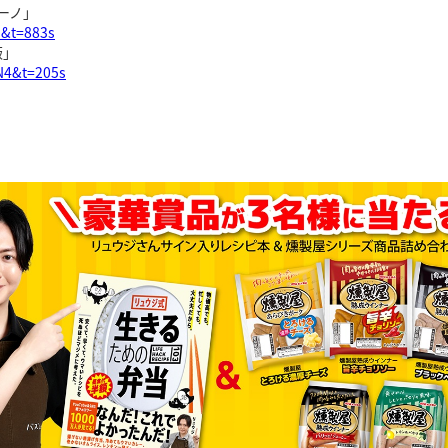
ーノ」
s&t=883s
飯」
N4&t=205s