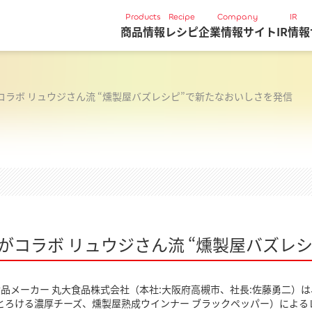
Products
Recipe
Company
IR
商品情報
レシピ
企業情報サイト
IR情報
コラボ リュウジさん流 “燻製屋バズレシピ”で新たなおいしさを発信
ズがコラボ リュウジさん流 “燻製屋バズレ
品メーカー 丸大食品株式会社（本社:大阪府高槻市、社長:佐藤勇二）
 とろける濃厚チーズ、燻製屋熟成ウインナー ブラックペッパー）によ