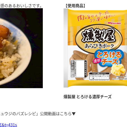
足感のあるおいしさです。
【使用商品】
燻製屋 とろける濃厚チーズ
家リュウジのバズレシピ」公開動画はこちら▼
E&t=431s