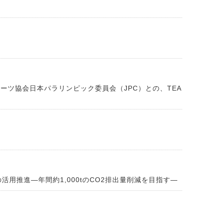
ーツ協会日本パラリンピック委員会（JPC）との、TEA
用推進―年間約1,000tのCO2排出量削減を目指す―