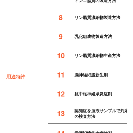
ィンゴ脂質の製造方法
8
リン脂質濃縮物製造方法
9
乳化組成物製造方法
10
リン脂質濃縮物生産方法
11
脳神経細胞新生剤
用途特許
12
抗中枢神経系炎症剤
認知症を血液サンプルで判定す
13
の検査方法
14
学習記憶能力増強剤