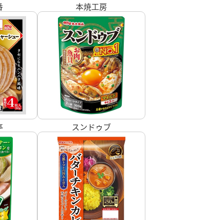
番
本焼工房
亭
スンドゥブ