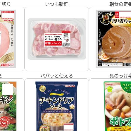
す切り
いつも新鮮
朝食の定
匠
パパッと使える
具のっけ