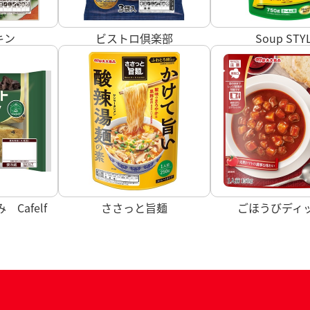
キン
ビストロ倶楽部
Soup STY
Cafelf
ささっと旨麺
ごほうびディ