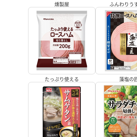
燻製屋
ふんわりう
たっぷり使える
藻塩の