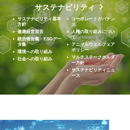
サステナビリティ
サステナビリティ基本
コーポレートガバナン
方針
ス
健康経営宣言
人権の取り組みについ
て
統合報告書・ESGデー
タ集
アニマルウェルフェア
ポリシー
環境への取り組み
マルチステークホルダ
社会への取り組み
ー方針
サステナビリティニュ
ース