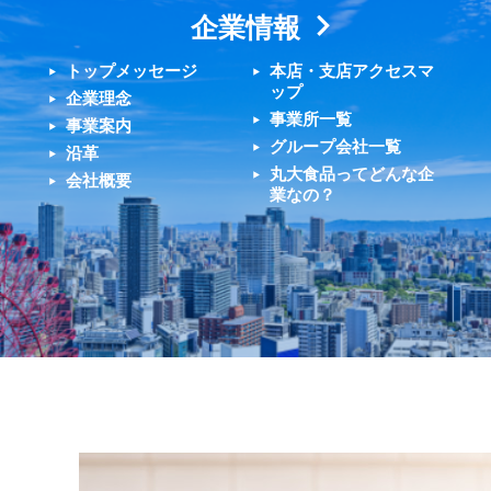
企業情報
トップメッセージ
本店・支店アクセスマ
ップ
企業理念
事業所一覧
事業案内
グループ会社一覧
沿革
丸大食品ってどんな企
会社概要
業なの？