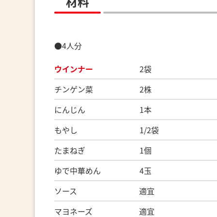
材料
●4人分
ウインナー
2袋
チンゲン菜 2株
にんじん 1本
もやし 1/2袋
たまねぎ 1個
ゆで中華めん 4玉
ソース 適宜
マヨネーズ 適宜