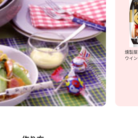
燻製屋
ウイン